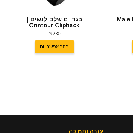
 | Male Brief
בגד ים שלם לנשים |
Contour Clipback
₪
230
בחר אפשרויות
עזרה ותמיכה