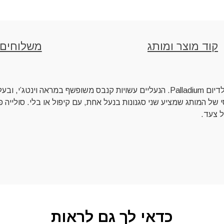
קוד מוצר ומותג
משלוחים
מגפיים דגם Pallabrouse Baggy עם הקיפול של המותג פלדיום Palladium. הנעליים עשויות קנבס משופשף במראה וינטג’י, 
 של המותג שמציע שני סגנונות בנעל אחת, עם קיפול או בלי. סולייה פ
כדאי לך גם לראות