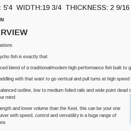
: 5'4 WIDTH:19 3/4 THICKNESS: 2 9/1
IN
RVIEW
ations
cho fish is exactly that.
ced blend of a traditional/modern high performance fish built t
ddling with that want to go vertical and pull turns at high speed wi
alanced outline, low to medium foiled rails and wide point dead
ur mind.
ength and lower volume than the Keel, this can be your one
iver with speed, control and versatility in a huge range of
ns.