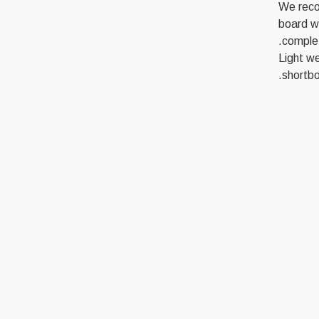
We reco
board wi
complet
Light we
shortbo