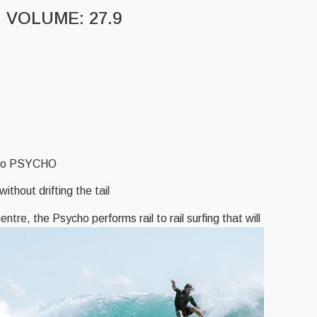
6 VOLUME: 27.9
o go PSYCHO!
thout drifting the tail.
 centre, the Psycho
performs rail to rail surfing that will