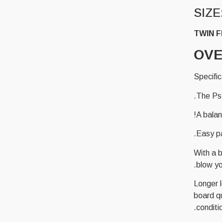
SIZE
TWIN F
OVE
Specific
The Psy
A balan
Easy pa
With a b
blow yo
Longer l
board qu
conditio