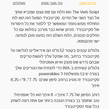
פירוט המוצר
קוד מוצר ומותג
משלוחים
The Verb Script הוא הלוח עם פופ עצום שמביא אותך
אל הצד השני של החיים. סקייטבורד הפועל הזה הוא לוח
התחלתי ממש נחמד המאפשר לך ללמוד את כל היסודות
של סקייטבורד. מכיוון שהוא כבר מורכב במלואו עם כל
החלקים הנכונים, הלוח השלם הזה כמעט מוכן לנסיעה
ישר מהקופסה.
גלגלים קטנים בקוטר 52 מ"מ הם אידיאליים לגלישה על
סקייטבורד ברחוב, מה שמקל עליך לעשות טריקים
שבהם נדרש פופ מוצק ואיזון אופטימלי
גלגלים קשיחים ב-99A כדי להנחית את הטריקים שלך
בצורה יציבה ומושלמת ל-powerslides
סקייטבורד זה מגיע ברוחב סיפון שונים: 7.75", 8" ו-8.25
אינץ'
רוחב הסיפון של 7.75 אינץ' ו- 8 אינץ' הוא כלי אופטימלי
טוב שתומך בך בצורה הטובה ביותר אם אתה רוצה לשחק
בכל ענפי הסקייטבורד