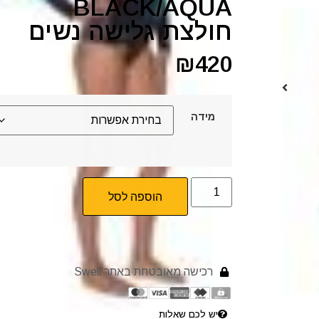
BLACK/AQUA
חולצת גלישה נשים
₪
420
מידה
הוספה לסל
רכישה מאובטחת באתר Swell
יש לכם שאלות